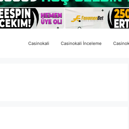
Casinokali
Casinokali İnceleme
Casinok