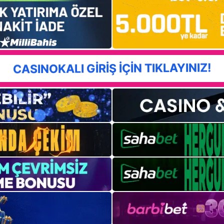
CASINOKALI GİRİŞ İÇİN TIKLAYINIZ!