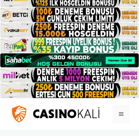
İçeriğe
atla
Menü