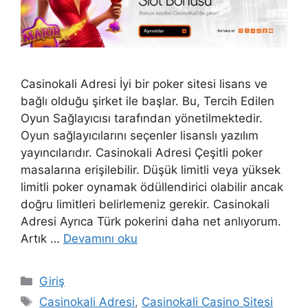
Casinokali Adresi İyi bir poker sitesi lisans ve
bağlı olduğu şirket ile başlar. Bu, Tercih Edilen
Oyun Sağlayıcısı tarafından yönetilmektedir.
Oyun sağlayıcılarını seçenler lisanslı yazılım
yayıncılarıdır. Casinokali Adresi Çeşitli poker
masalarına erişilebilir. Düşük limitli veya yüksek
limitli poker oynamak ödüllendirici olabilir ancak
doğru limitleri belirlemeniz gerekir. Casinokali
Adresi Ayrıca Türk pokerini daha net anlıyorum.
Artık …
Devamını oku
Kategoriler
Giriş
Etiketler
Casinokali Adresi
,
Casinokali Casino Sitesi