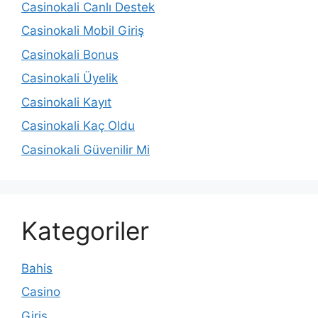
Casinokali Canlı Destek
Casinokali Mobil Giriş
Casinokali Bonus
Casinokali Üyelik
Casinokali Kayıt
Casinokali Kaç Oldu
Casinokali Güvenilir Mi
Kategoriler
Bahis
Casino
Giriş