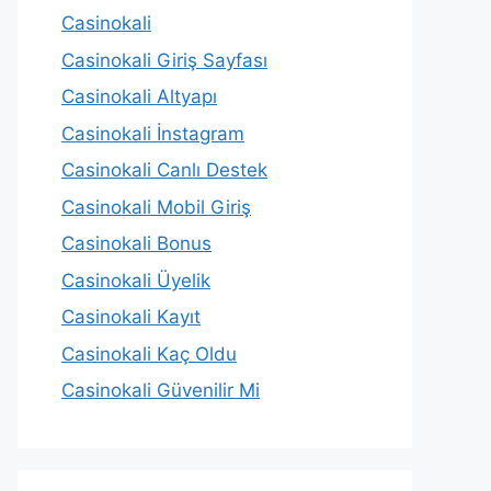
Casinokali
Casinokali Giriş Sayfası
Casinokali Altyapı
Casinokali İnstagram
Casinokali Canlı Destek
Casinokali Mobil Giriş
Casinokali Bonus
Casinokali Üyelik
Casinokali Kayıt
Casinokali Kaç Oldu
Casinokali Güvenilir Mi