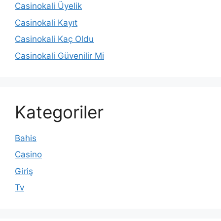
Casinokali Üyelik
Casinokali Kayıt
Casinokali Kaç Oldu
Casinokali Güvenilir Mi
Kategoriler
Bahis
Casino
Giriş
Tv