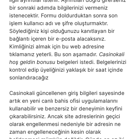
bir sonraki adımda bilgilerinizi vermeniz
istenecektir. Formu doldurduktan sonra son
işlem kullanıcı adı ve şifre oluşturmaktır.
Söylediğiniz kişi olduğunuzu kanıtlayan bir
bağlantı içeren bir e-posta alacaksınız.
Kimliğinizi almak için bu web adresine
tıklamanız yeterli. Bu son aşamadır.
Casinokali
hoş geldin bonusu
belgeleri istedi. Belgelerinizi
kontrol edip üyeliğinizi yaklaşık bir saat içinde
sonlandıracağız
Casinokali güncellenen giriş bilgileri sayesinde
artık en yeni canlı bahis ofisi uygulamalarını
kullanabilir ve benzersiz bir deneyimin keyfini
çıkarabilirsiniz. Ancak site adreslerinin geçici
olarak engellenmesi nedeniyle bir adresin ne
zaman engelleneceğinin kesin olarak