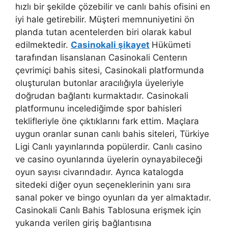
hızlı bir şekilde çözebilir ve canlı bahis ofisini en
iyi hale getirebilir. Müşteri memnuniyetini ön
planda tutan acentelerden biri olarak kabul
edilmektedir.
Casinokali şikayet
Hükümeti
tarafından lisanslanan Casinokali Centerın
çevrimiçi bahis sitesi, Casinokali platformunda
oluşturulan butonlar aracılığıyla üyeleriyle
doğrudan bağlantı kurmaktadır. Casinokali
platformunu incelediğimde spor bahisleri
teklifleriyle öne çıktıklarını fark ettim. Maçlara
uygun oranlar sunan canlı bahis siteleri, Türkiye
Ligi Canlı yayınlarında popülerdir. Canlı casino
ve casino oyunlarında üyelerin oynayabileceği
oyun sayısı civarındadır. Ayrıca katalogda
sitedeki diğer oyun seçeneklerinin yanı sıra
sanal poker ve bingo oyunları da yer almaktadır.
Casinokali Canlı Bahis Tablosuna erişmek için
yukarıda verilen giriş bağlantısına