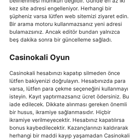
belirlenmesi mümkün değildir. Günde en az iki
kez site adresi engelleniyor. Herhangi bir
şüpheniz varsa lütfen web sitemizi ziyaret edin.
Bir arama motoru kullanmazsanız yeni adresi
bulamazsınız. Ancak editör bundan yalnızca
beş dakika sonra bir güncelleme sağladı.
Casinokali Oyun
Casinokali hesabınızı kapatıp silmeden önce
lütfen bakiyenizi doğrulayın. Hesabınızda para
varsa, lütfen para çekme seçeneğini kullanmayı
isteyin. Kayıt yaptırmazsanız ücret ödersiniz. Bu
iade edilecek. Dikkate alınması gereken önemli
bir husus, ikramiye sağlanmasıdır. Hiçbir
ikramiye verilmeyecektir. Hesabınız kapatılırsa
bonus kaybedilecektir. Kazançlarınızı kaldırarak
herhangi bir maddi kayıp yaşamadan Casinokali