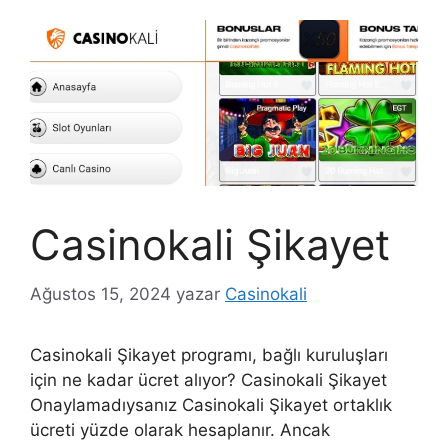
Casinokali Şikayet
Ağustos 15, 2024
yazar
Casinokali
Casinokali Şikayet programı, bağlı kuruluşları
için ne kadar ücret alıyor? Casinokali Şikayet
Onaylamadıysanız Casinokali Şikayet ortaklık
ücreti yüzde olarak hesaplanır. Ancak