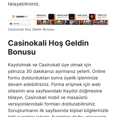
tıklayabilirsiniz.
Casinokali Hoş Geldin Bonusu
Casinokali Hoş Geldin
Bonusu
Kaydolmak ve Casinokali üye olmak için
yalnızca 30 dakikanızı ayırmanız yeterli. Online
formu doldurduktan sonra üyelik işleminize
devam edebilirsiniz. Forma erişmek için web
sitesinin ana sayfasındaki Kaydol düğmesine
tıklayın. Casinokali mobil ve masaüstü
versiyonlarındaki formları doldurabilirsiniz.
Soruşturmanın ilk sayfasında kişisel bilgilerinizle
ilgili ayrıntılar istenir. Ayrıntıları doğru girerseniz