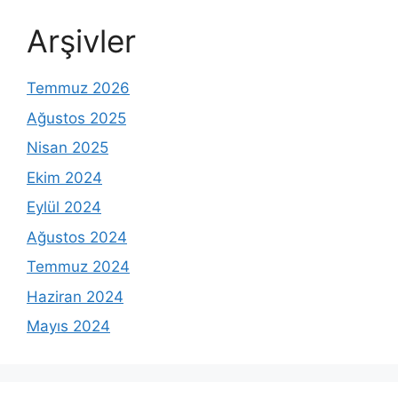
Arşivler
Temmuz 2026
Ağustos 2025
Nisan 2025
Ekim 2024
Eylül 2024
Ağustos 2024
Temmuz 2024
Haziran 2024
Mayıs 2024