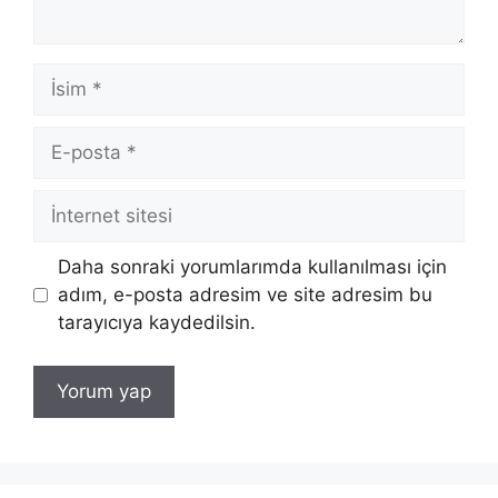
İsim
E-
posta
İnternet
sitesi
Daha sonraki yorumlarımda kullanılması için
adım, e-posta adresim ve site adresim bu
tarayıcıya kaydedilsin.